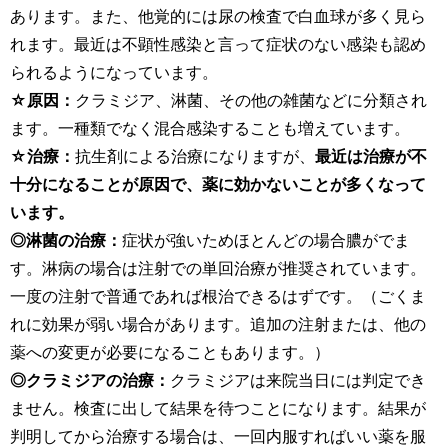
あります。また、他覚的には尿の検査で白血球が多く見ら
れます。最近は不顕性感染と言って症状のない感染も認め
られるようになっています。
☆原因：
クラミジア、淋菌、その他の雑菌などに分類され
ます。一種類でなく混合感染することも増えています。
☆治療：
抗生剤による治療になりますが、
最近は治療が不
十分になることが原因で、薬に効かないことが多くなって
います。
◎淋菌の治療：
症状が強いためほとんどの場合膿がでま
す。淋病の場合は注射での単回治療が推奨されています。
一度の注射で普通であれば根治できるはずです。（ごくま
れに効果が弱い場合があります。追加の注射または、他の
薬への変更が必要になることもあります。）
◎クラミジアの治療：
クラミジアは来院当日には判定でき
ません。検査に出して結果を待つことになります。結果が
判明してから治療する場合は、一回内服すればいい薬を服